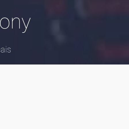
ony
ais