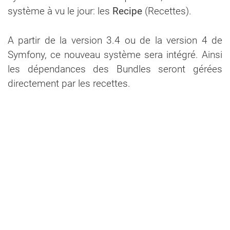
système à vu le jour: les
Recipe
(Recettes).
A partir de la version 3.4 ou de la version 4 de
Symfony, ce nouveau système sera intégré. Ainsi
les dépendances des Bundles seront gérées
directement par les recettes.
Une démo pour la
route !
Fabien Potencier nous à mis à disposition une
vidéo de démonstration de Symfony 4 dans son
dernier billet
: